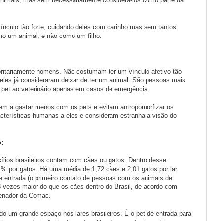
nimais, mas sem necessariamente considerá-los como parte da
culo tão forte, cuidando deles com carinho mas sem tantos
mo um animal, e não como um filho.
ritariamente homens. Não costumam ter um vínculo afetivo tão
eles já consideraram deixar de ter um animal. São pessoas mais
 pet ao veterinário apenas em casos de emergência.
m a gastar menos com os pets e evitam antropomorfizar os
racterísticas humanas a eles e consideram estranha a visão do
:
lios brasileiros contam com cães ou gatos. Dentro desse
1% por gatos. Há uma média de 1,72 cães e 2,01 gatos por lar
de entrada (o primeiro contato de pessoas com os animais de
vezes maior do que os cães dentro do Brasil, de acordo com
denador da Comac.
 um grande espaço nos lares brasileiros. É o pet de entrada para