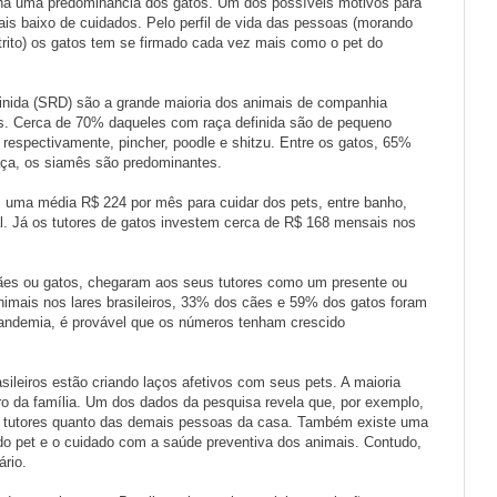
 há uma predominância dos gatos. Um dos possíveis motivos para
ais baixo de cuidados. Pelo perfil de vida das pessoas (morando
ito) os gatos tem se firmado cada vez mais como o pet do
finida (SRD) são a grande maioria dos animais de companhia
tas. Cerca de 70% daqueles com raça definida são de pequeno
o, respectivamente, pincher, poodle e shitzu. Entre os gatos, 65%
aça, os siamês são predominantes.
 uma média R$ 224 por mês para cuidar dos pets, entre banho,
l. Já os tutores de gatos investem cerca de R$ 168 mensais nos
cães ou gatos, chegaram aos seus tutores como um presente ou
nimais nos lares brasileiros, 33% dos cães e 59% dos gatos foram
pandemia, é provável que os números tenham crescido
ileiros estão criando laços afetivos com seus pets. A maioria
 da família. Um dos dados da pesquisa revela que, por exemplo,
us tutores quanto das demais pessoas da casa. Também existe uma
o pet e o cuidado com a saúde preventiva dos animais. Contudo,
ário.