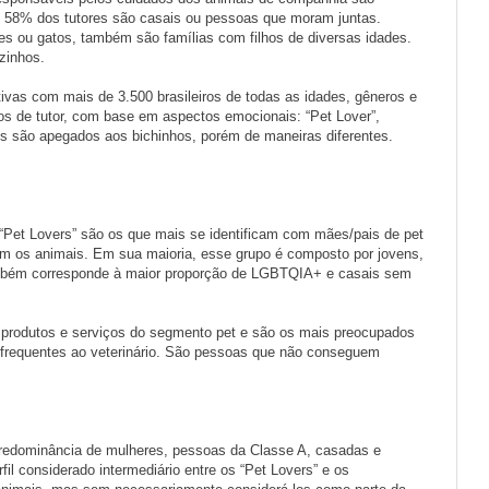
58% dos tutores são casais ou pessoas que moram juntas.
es ou gatos, também são famílias com filhos de diversas idades.
zinhos.
tivas com mais de 3.500 brasileiros de todas as idades, gêneros e
pos de tutor, com base em aspectos emocionais: “Pet Lover”,
s são apegados aos bichinhos, porém de maneiras diferentes.
“Pet Lovers” são os que mais se identificam com mães/pais de pet
om os animais. Em sua maioria, esse grupo é composto por jovens,
mbém corresponde à maior proporção de LGBTQIA+ e casais sem
 produtos e serviços do segmento pet e são os mais preocupados
 frequentes ao veterinário. São pessoas que não conseguem
redominância de mulheres, pessoas da Classe A, casadas e
il considerado intermediário entre os “Pet Lovers” e os