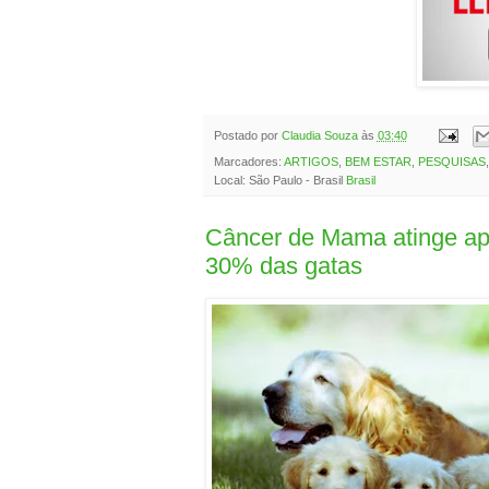
Postado por
Claudia Souza
às
03:40
Marcadores:
ARTIGOS
,
BEM ESTAR
,
PESQUISAS
Local: São Paulo - Brasil
Brasil
Câncer de Mama atinge a
30% das gatas