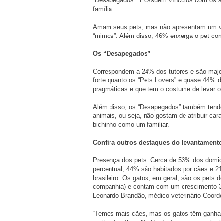
“Desapegados”. Possuem vínculos com os a
família.
Amam seus pets, mas não apresentam um vín
“mimos”. Além disso, 46% enxerga o pet co
Os “Desapegados”
Correspondem a 24% dos tutores e são majo
forte quanto os “Pets Lovers” e quase 44% d
pragmáticas e que tem o costume de levar o
Além disso, os “Desapegados” também tende
animais, ou seja, não gostam de atribuir ca
bichinho como um familiar.
Confira outros destaques do levantamento
Presença dos pets: Cerca de 53% dos domicí
percentual, 44% são habitados por cães e 2
brasileiro. Os gatos, em geral, são os pets 
companhia) e contam com um crescimento 3 
Leonardo Brandão, médico veterinário Coor
“Temos mais cães, mas os gatos têm ganhado