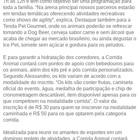
7h às 12h e tem como objetivo ser uma programação para
toda a família. “Na arena principal nossos parceiros estarão
em tendas temáticas oferecendo atividades recreativas
como shows de agility”, explica. Destaque também para a
Tenda Pet Gourmet, onde os animais poderão se refrescar
tomando a Dog Beer, cerveja sabor carne e sem álcool que
acaba de chegar ao mercado brasileiro, ou ainda degustar o
Ice Pet, sorvete sem açúcar e gordura para os peludos.
E para garantir a hidratação dos corredores, a Corrida
Animal contará com pontos de apoio com bebedouros para
os animais, além dos kits pré e pós corrida personalizados.
Segundo Alessandro, os kits variam de acordo com a
modalidade do inscrito. “Os kits vão conter frutas, camiseta
oficial do evento, água, medalha de participação e chip de
cronometragem descartável, item disponível apenas para os
que competirem na modalidade corrida”. O valor da
inscrição é de R$ 30 para quem se inscrever na modalidade
caminhada e R$ 50 para os que optarem pela categoria
corrida.
Idealizada para reunir os amantes de esportes em um
domingo repleto de atividades, a Corrida Animal contará