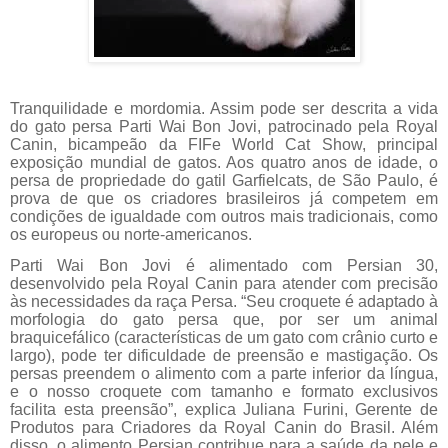
Tranquilidade e mordomia. Assim pode ser descrita a vida
do gato persa Parti
Wai
Bon Jovi, patrocinado pela Royal
Canin, bicampeão da
FIFe
World
Cat
Show, principal
exposição mundial de gatos. Aos quatro anos de idade, o
persa de propriedade do gatil
Garfielcats
, de São Paulo, é
prova de que os criadores brasileiros já competem em
condições de igualdade com outros mais tradicionais, como
os europeus ou norte-americanos.
Parti
Wai
Bon Jovi é alimentado com
Persian
30,
desenvolvido pela Royal Canin para atender com precisão
às necessidades da raça Persa. “Seu croquete é adaptado à
morfologia do gato persa que, por ser um animal
braquicefálico
(características de um gato com crânio curto e
largo), pode ter dificuldade de preensão e mastigação. Os
persas
preendem
o alimento com a parte inferior da língua,
e o nosso croquete com tamanho e formato exclusivos
facilita esta preensão”, explica Juliana
Furini
, Gerente de
Produtos para Criadores da Royal Canin do Brasil
. Além
disso, o alimento
Persian
contribue
para a saúde da pele e