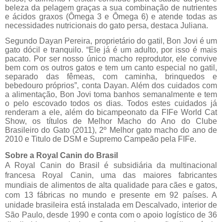
beleza da pelagem graças a sua combinação de nutrientes
e ácidos graxos (Ômega
3
e Ômega 6) e atende todas as
necessidades nutricionais do gato persa, destaca Juliana.
Segundo
Dayan
Pereira, proprietário do gatil, Bon Jovi é um
gato dócil e tranquilo. “Ele já é um adulto, por isso é mais
pacato. Por ser nosso único macho reprodutor, ele convive
bem com os outros gatos e tem um canto especial no gatil,
separado das fêmeas, com caminha, brinquedos e
bebedouro próprios”, conta
Dayan
. Além dos cuidados com
a alimentação, Bon Jovi toma banhos semanalmente e tem
o pelo escovado todos os dias. Todos estes cuidados já
renderam a ele, além do bicampeonato da
FIFe
World
Cat
Show, os títulos de Melhor Macho do Ano do Clube
Brasileiro do Gato (2011), 2º Melhor gato macho do ano de
2010 e Titulo de DSM e Supremo Campeão pela
FIFe
.
Sobre a Royal Canin do Brasil
A Royal Canin do Brasil é subsidiária da multinacional
francesa Royal Canin, uma das maiores fabricantes
mundiais de alimentos de alta qualidade para cães e gatos,
com 13 fábricas no mundo e presente em 92 países. A
unidade brasileira está instalada em
Descalvado
, interior de
São Paulo, desde 1990 e conta com o apoio logístico de 36