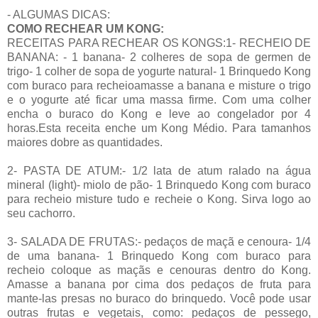
- ALGUMAS DICAS:
COMO RECHEAR UM KONG:
RECEITAS PARA RECHEAR OS KONGS:1- RECHEIO DE
BANANA: - 1 banana- 2 colheres de sopa de germen de
trigo- 1 colher de sopa de yogurte natural- 1 Brinquedo Kong
com buraco para recheioamasse a banana e misture o trigo
e o yogurte até ficar uma massa firme. Com uma colher
encha o buraco do Kong e leve ao congelador por 4
horas.Esta receita enche um Kong Médio. Para tamanhos
maiores dobre as quantidades.
2- PASTA DE ATUM:- 1/2 lata de atum ralado na água
mineral (light)- miolo de pão- 1 Brinquedo Kong com buraco
para recheio misture tudo e recheie o Kong. Sirva logo ao
seu cachorro.
3- SALADA DE FRUTAS:- pedaços de maçã e cenoura- 1/4
de uma banana- 1 Brinquedo Kong com buraco para
recheio coloque as maçãs e cenouras dentro do Kong.
Amasse a banana por cima dos pedaços de fruta para
mante-las presas no buraco do brinquedo. Você pode usar
outras frutas e vegetais, como: pedaços de pessego,