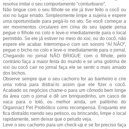
resolva imitar o seu comportamento “comlurbiano”.
Não brigue com o seu filhote se ele já tiver feito o cocô ou
xixi no lugar errado. Simplesmente limpe a sujeira e espere
uma oportunidade para pegá-lo no ato. Se você começar a
ver movimentos circulares em cima do seu tapete persa
pegue o filhote no colo e leve-o imediatamente para o local
permitido. Se ele já estiver no meio do xixi, ou do cocô, não
espere ele acabar. Interrompa-o com um sonoro “AÍ NÃO”,
pegue o bicho no colo e leve-o imediatamente para o jornal.
Chegando no jornal NÃO BRIGUE com o filhote, pelo
contrário faça a maior festa do mundo e se uma gotinha de
xixi ou cocô cair no jornal faça ele se sentir o mais amado
dos bichos.
Observe sempre que o seu cachorro for ao banheiro e crie
uma rotina para distraí-lo assim que ele fizer o cocô.
Acabado os negócios chame-o para um cômodo bem longe
da área com o jornal e dê um brinquedinho, um casco de
vaca para o totó, ou melhor ainda, um palitinho do
Organnact Pet Probiótico como recompensa. Enquanto ele
fica distraído roendo seu petisco, ou brincando, limpe o local
rapidamente, sem deixar que o peludo veja.
Leve o seu cachorro para um check-up e se for preciso faça