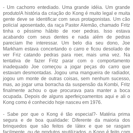
- Um cachorro entediado. Uma grande idéia. Um grande
produto!A história da criação do Kong é muito legal e muita
gente deve se identificar com seus protagonistas. Um cão
policial aposentado, da raça Pastor Alemão, chamado Fritz
tinha o péssimo hábito de roer pedras. Isso estava
acabando com seus dentes e nada além de pedras
pareciam lhe interessar. Um belo dia seu dono, Joe
Markham estava concertando o carro e ficou desolado de
ver Friz catando pedras para roer, mais uma vez. Na
tentativa de fazer Fritz parar com o comportamento
inadequado Joe começou a jogar peças do carro que
estavam desmontadas. Jogou uma mangueira de radiador,
jogou um monte de outras coisas, sem nenhum sucesso,
mas, ao jogar uma borracha da suspensão da Kombi, Fritz
finalmente achou o que procurava para manter a boca
ocupada. Depois de alguns aperfeiçoamentos aqui e ali o
Kong como é conhecido hoje nasceu em 1976.
- Sabe por que o Kong é tão especial?- Matéria prima
segura e de boa qualidade: Diferente da maioria dos
brinquedos que são feitos de látex e que se rasgam
facilmente, ou de produtos reutilizados, o Kong é feito com