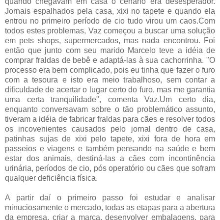
quando chegavam em casa o cenário era desesperador.
Jornais espalhados pela casa, xixi no tapete e quando ela
entrou no primeiro período de cio tudo virou um caos.Com
todos estes problemas, Vaz começou a buscar uma solução
em pets shops, supermercados, mas nada encontrou. Foi
então que junto com seu marido Marcelo teve a idéia de
comprar fraldas de bebê e adaptá-las à sua cachorrinha. "O
processo era bem complicado, pois eu tinha que fazer o furo
com a tesoura e isto era meio trabalhoso, sem contar a
dificuldade de acertar o lugar certo do furo, mas me garantia
uma certa tranquilidade", comenta Vaz.Um certo dia,
enquanto conversavam sobre o tão problemático assunto,
tiveram a idéia de fabricar fraldas para cães e resolver todos
os incovenientes causados pelo jornal dentro de casa,
patinhas sujas de xixi pelo tapete, xixi fora de hora em
passeios e viagens e também pensando na saúde e bem
estar dos animais, destiná-las a cães com incontinência
urinária, períodos de cio, pós operatório ou cães que sofram
qualquer deficiência física.
A partir daí o primeiro passo foi estudar e analisar
minuciosamente o mercado, todas as etapas para a abertura
da empresa, criar a marca, desenvolver embalagens, para