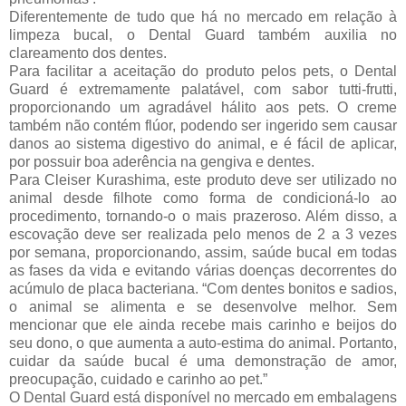
Diferentemente de tudo que há no mercado em relação à
limpeza bucal, o Dental Guard também auxilia no
clareamento dos dentes.
Para facilitar a aceitação do produto pelos pets, o Dental
Guard é extremamente palatável, com sabor tutti-frutti,
proporcionando um agradável hálito aos pets. O creme
também não contém flúor, podendo ser ingerido sem causar
danos ao sistema digestivo do animal, e é fácil de aplicar,
por possuir boa aderência na gengiva e dentes.
Para Cleiser Kurashima, este produto deve ser utilizado no
animal desde filhote como forma de condicioná-lo ao
procedimento, tornando-o o mais prazeroso. Além disso, a
escovação deve ser realizada pelo menos de 2 a 3 vezes
por semana, proporcionando, assim, saúde bucal em todas
as fases da vida e evitando várias doenças decorrentes do
acúmulo de placa bacteriana. “Com dentes bonitos e sadios,
o animal se alimenta e se desenvolve melhor. Sem
mencionar que ele ainda recebe mais carinho e beijos do
seu dono, o que aumenta a auto-estima do animal. Portanto,
cuidar da saúde bucal é uma demonstração de amor,
preocupação, cuidado e carinho ao pet.”
O Dental Guard está disponível no mercado em embalagens