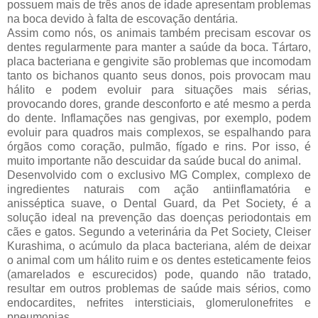
possuem mais de três anos de idade apresentam problemas
na boca devido à falta de escovação dentária.
Assim como nós, os animais também precisam escovar os
dentes regularmente para manter a saúde da boca. Tártaro,
placa bacteriana e gengivite são problemas que incomodam
tanto os bichanos quanto seus donos, pois provocam mau
hálito e podem evoluir para situações mais sérias,
provocando dores, grande desconforto e até mesmo a perda
do dente. Inflamações nas gengivas, por exemplo, podem
evoluir para quadros mais complexos, se espalhando para
órgãos como coração, pulmão, fígado e rins. Por isso, é
muito importante não descuidar da saúde bucal do animal.
Desenvolvido com o exclusivo MG Complex, complexo de
ingredientes naturais com ação antiinflamatória e
anisséptica suave, o Dental Guard, da Pet Society, é a
solução ideal na prevenção das doenças periodontais em
cães e gatos. Segundo a veterinária da Pet Society, Cleiser
Kurashima, o acúmulo da placa bacteriana, além de deixar
o animal com um hálito ruim e os dentes esteticamente feios
(amarelados e escurecidos) pode, quando não tratado,
resultar em outros problemas de saúde mais sérios, como
endocardites, nefrites intersticiais, glomerulonefrites e
pneumonias .