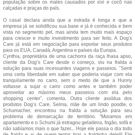
população sobre os males causados por xixi e cocô nas
calçadas e praças do país.
O casal declara ainda que a estrada é longa e que a
empresa já se solidificou sua base e já é conhecida e bem
vista no segmento pet, mas ainda tem muito mais espaço
para crescer e muito investimento para ser feito. A Dog's
Care já está em negociação para exportar seus produtos
para os EUA, Canadá, Argentina e países da Europa.
Cynthia, proprietária de uma cachorra da raça lhasa apso,
cliente da Dog’s Care desde o começo, viu na fralda a
solução para suas incessantes viagens e passeios. "Senti
uma certa liberdade em saber que poderia viajar com ela
tranquilamente no carro, sem o medo de que a Hunny
voltasse a sujar o carro como antes e também poder
aproveitar ao máximo meus passeios com ela pelo
shopping center", comenta. Outra cliente assídua dos
produtos Dog’s Care, Selma, mãe de um lindo poodle, o
Schumacher, encontrou na fralda a solução para seu
problema de demarcação de território. “Moramos em
apartamento e o Schumi já estragou geladeira, fogão, sofá e
não sabíamos mais o que fazer... Hoje ele passa o dia todo
de fralda e ai de quem tentar tirar a fraldinha dele!!! Ele