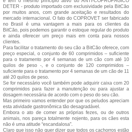
e tem o mesmo princípio ativo do ANTI-COPROFÁGICO
DETER - produto importado com exclusividade pela BitCão
por muitos anos, com grande aceitação e resultados do
mercado internacional. O fato do COPROVET ser fabricado
no Brasil é uma vantagem a mais para os clientes da
BitCão, pois podemos garantir o estoque regular do produto
e ainda oferecer um preço mais em conta para nossos
clientes.
Para facilitar o tratamento do seu cão a BitCão oferece, com
preço especial, o conjunto de 60 comprimidos – suficiente
para o tratamento por 4 semanas de um cão com até 10
quilos de peso -, e o conjunto de 120 comprimidos –
suficiente para o tratamento por 4 semanas de um cão de 11
até 20 quilos de peso.
Se for necessário você também pode adquirir caixa com 20
comprimidos para fazer a manutenção ou para ajustar a
dosagem necessária de acordo com o peso do seu cão.
Mas primeiro vamos entender por que os peludos apreciam
esta atividade gastronômica tão desagradável.
Embora o ato de comer as próprias fezes, ou de outros
animais, nos pareça totalmente nojento, para os cães esta
não é uma atitude “escandalosa”.
Claro que isso não quer dizer que todos os cachorros estão