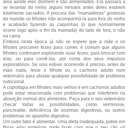
área aonde eles dormem e são alimentados. Ela passará a
se levantar do ninho alguns minutos antes deles estarem
totalmente saciados. A procura das “mamadeiras” gostosas
da mamãe os filhotes irão acompanhá-la para fora do ninho
e acabarão fazendo as caquinhas (o que normalmente
ocorre logo após o fim da mamada) do lado de fora, e não
na cama.
Embora nesta época já não se espere que a mãe e os
filhotes procurem fezes para comer, é comum que alguns
filhotes continuem explorando suas fezes, para brincar com
elas, ou para comê-las, por conta dos seus impulsos
exploratórios. Se isso estiver ocorrendo é preciso, antes de
mais nada, levar o filhote ou o cachorro adulto num
veterinário para afastar qualquer possibilidade de problema
nutricional.
A coprofagia em filhotes mais velhos e em cachorros adultos
pode estar relacionada com problemas que interferem na
absorção normal dos alimentos. Peça para o seu veterinário
checar todas as possibilidades, como verminose,
pancreatite, deficiência de enzimas digestivas, ou outros
problemas no aparelho digestivo.
Um outro fator é alimentar. Uma dieta inadequada, pobre em
fibras e/ou proteínas pode fazer com que o seu cão vá