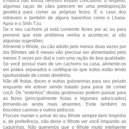
Embora não exista nenhum estudo conclusivo a respeito,
algumas raças de cães parecem ter uma predisposição
genética para comer as próprias fezes. É o caso dos
retrievers e também de alguns baixinhos como o Lhasa-
Apso e o Shih-Tzu.
Se o seu cachorro já está comendo fezes por aí, ou para
prevenir que este problema venha a acontecer, aí vão
algumas sugestões:
Alimente o filhote, ou cão adulto pelo menos duas vezes por
dia (filhotes até 6 meses vão precisar ser alimentados pelo
menos 3 vezes por dia) e com uma ração de boa qualidade.
Se você possuí mais de um cachorro na casa, alimente-os
em pratos separados e certifique-se que todos estão tendo
oportunidade de comer direitinho.
Não dê frutas, doces e outras guloseimas para seu peludo
enquanto ele estiver sendo tratado para parar de comer
cocô. Os “restinhos” destas gostosuras podem passar para
as fezes (principalmente frutas e legumes adocicados)
tornando-as ainda mais atraentes. Evite também os
biscoitos caninos e outros petiscos.
Procure manter o jornal do seu filhote sempre bem limpinho
e, de preferência, não deixe o filhote ver você limpando as
caquinhas. Não queremos que o filhote muito inteligente