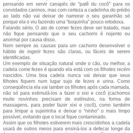
pensando em servir canapés de “patê du cocô” para os
convidados caninos, mas com certeza a cadelinha do prédio
ao lado não vai deixar de namorar o seu garanhão só
porque ela o viu fazendo uma “boquinha” pouco ortodoxa.
Falando sério. O ato de comer fezes deve ser tratado, mas
não fique pensando que o seu cachorro é nojento ou
anormal por causa disso.
Nem sempre as causas para um cachorro desenvolver o
hábito de ingerir fezes são claras, ou fáceis de serem
identificadas.
Um exemplo de situação natural onde o cão, ou melhor, a
cadela come fezes é quando ela está com os filhotes recém
nascidos. Uma boa cadela nunca vai deixar que seus
filhotes fiquem num lugar sujo de fezes e urina. Como
conseqüência ela vai lamber os filhotes após cada mamada,
não só para estimulá-los a fazer o xixi e cocô (cachorros
muito novinhos precisam de estímulos, na forma de
massagens, para poder fazer xixi e cocô), como também
para limpar a sujeirinha e deixar o “ninho” o mais limpo
possível, evitando que o local fique contaminado.
Assim que os filhotes estiverem mais crescidinhos a cadela
usará de outros meios para ensiná-los a defecar longe da