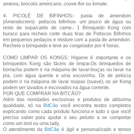
ameixa, brocolis americano, couve-flor ou tomate.
4- PICOLÉ DE BIFINHOS:- pasta de amendoin
(Amendocrem)- petiscos bifinhos- um pouco de água ou
resto de sopa/caldo de carne.- 1 Brinquedo Kong com
buraco para recheio corte duas tiras de Petiscos Bifinhos
em pequenos pedaços e misture com a pasta de amendoin.
Recheie o brinquedo e leve ao congelador por 4 horas.
COMO LIMPAR OS KONGS: Higiene é importante e os
brinquedos Kong são fáceis de limpar.Os brinquedos de
borracha podem ir na máquina de lavar-louças ou lavar na
pia, com água quente e uma escovinha. Os de pelúcia
podem ir na máquina de lavar roupas (suave), os air Kong
podem ser lavados e escovados na água corrente.
POR QUE COMPRAR NA BITCÃO?
Além das novidades exclusivas e produtos de altíssima
qualidade, só na
BitCão
você encontra textos completos
explicando como cada produto funciona e tudo o que você
precisa saber para ajudar o seu peludo a se comportar
como um lord ou uma lady.
O atendimento da
BitCão
é ágil e personalizado e temos