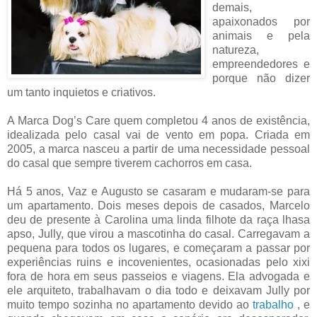
demais,
apaixonados por
animais e pela
natureza,
empreendedores e
porque não dizer
um tanto inquietos e criativos.
A Marca Dog’s Care quem completou 4 anos de existência,
idealizada pelo casal vai de vento em popa. Criada em
2005, a marca nasceu a partir de uma necessidade pessoal
do casal que sempre tiverem cachorros em casa.
Há 5 anos, Vaz e Augusto se casaram e mudaram-se para
um apartamento. Dois meses depois de casados, Marcelo
deu de presente à Carolina uma linda filhote da raça lhasa
apso, Jully, que virou a mascotinha do casal. Carregavam a
pequena para todos os lugares, e começaram a passar por
experiências ruins e incovenientes, ocasionadas pelo xixi
fora de hora em seus passeios e viagens. Ela advogada e
ele arquiteto, trabalhavam o dia todo e deixavam Jully por
muito tempo sozinha no apartamento devido ao
trabalho
, e