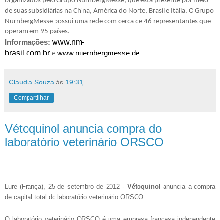
organizados pelo Grupo NürnbergMesse, que está presente por meio
de suas subsidiárias na China, América do Norte, Brasil e Itália. O Grupo
NürnbergMesse possui uma rede com cerca de 46 representantes que
operam em 95 países.
www.nm-
Informações:
brasil.com.br
e
www.nuernbergmesse.de
.
Claudia Souza
às
19:31
Compartilhar
Vétoquinol anuncia compra do
laboratório veterinário ORSCO
Lure (França), 25 de setembro de 2012 -
Vétoquinol
anuncia a compra
de capital total do laboratório veterinário ORSCO.
O laboratório veterinário ORSCO é uma empresa francesa independente