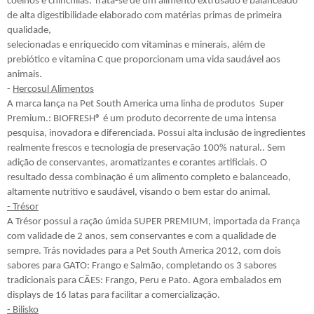
coelhos e chinchilas. Trata-se de um alimento extrusado e balanceado
de alta digestibilidade elaborado com matérias primas de primeira
qualidade,
selecionadas e enriquecido com vitaminas e minerais, além de
prebiótico e vitamina C que proporcionam uma vida saudável aos
animais.
-
Hercosul Alimentos
A marca lança na Pet South America uma linha de produtos Super
Premium.: BIOFRESH® é um produto decorrente de uma intensa
pesquisa, inovadora e diferenciada. Possui alta inclusão de ingredientes
realmente frescos e tecnologia de preservação 100% natural.. Sem
adição de conservantes, aromatizantes e corantes artificiais. O
resultado dessa combinação é um alimento completo e balanceado,
altamente nutritivo e saudável, visando o bem estar do animal.
- Trésor
A Trésor possui a ração úmida SUPER PREMIUM, importada da França
com validade de 2 anos, sem conservantes e com a qualidade de
sempre. Trás novidades para a Pet South America 2012, com dois
sabores para GATO: Frango e Salmão, completando os 3 sabores
tradicionais para CÃES: Frango, Peru e Pato. Agora embalados em
displays de 16 latas para facilitar a comercialização.
- Bilisko