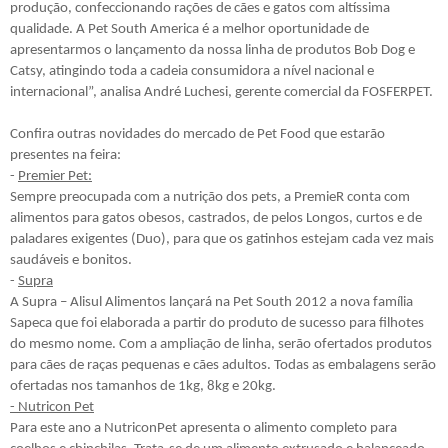
produção, confeccionando rações de cães e gatos com altíssima
qualidade. A Pet South America é a melhor oportunidade de
apresentarmos o lançamento da nossa linha de produtos Bob Dog e
Catsy, atingindo toda a cadeia consumidora a nível nacional e
internacional”, analisa André Luchesi, gerente comercial da FOSFERPET.
Confira outras novidades do mercado de Pet Food que estarão
presentes na feira:
-
Premier Pet:
Sempre preocupada com a nutrição dos pets, a PremieR conta com
alimentos para gatos obesos, castrados, de pelos Longos, curtos e de
paladares exigentes (Duo), para que os gatinhos estejam cada vez mais
saudáveis e bonitos.
-
Supra
A Supra – Alisul Alimentos lançará na Pet South 2012 a nova família
Sapeca que foi elaborada a partir do produto de sucesso para filhotes
do mesmo nome. Com a ampliação de linha, serão ofertados produtos
para cães de raças pequenas e cães adultos. Todas as embalagens serão
ofertadas nos tamanhos de 1kg, 8kg e 20kg.
- Nutricon Pet
Para este ano a NutriconPet apresenta o alimento completo para