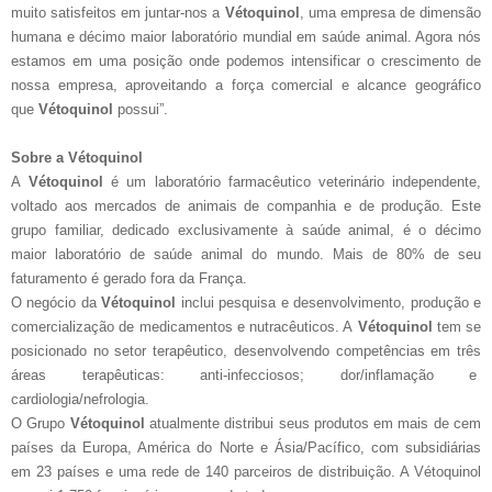
muito satisfeitos em juntar-nos a
Vétoquinol
, uma empresa de dimensão
humana e décimo maior laboratório mundial em saúde animal. Agora nós
estamos em uma posição onde podemos intensificar o crescimento de
nossa empresa, aproveitando a força comercial e alcance geográfico
que
Vétoquinol
possui”.
Sobre a Vétoquinol
A
Vétoquinol
é um laboratório farmacêutico veterinário independente,
voltado aos mercados de animais de companhia e de produção. Este
grupo familiar, dedicado exclusivamente à saúde animal, é o décimo
maior laboratório de saúde animal do mundo. Mais de 80% de seu
faturamento é gerado fora da França.
O negócio da
Vétoquinol
inclui pesquisa e desenvolvimento, produção e
comercialização de medicamentos e nutracêuticos. A
Vétoquinol
tem se
posicionado no setor terapêutico, desenvolvendo competências em três
áreas terapêuticas: anti-infecciosos; dor/inflamação e
cardiologia/nefrologia.
O Grupo
Vétoquinol
atualmente distribui seus produtos em mais de cem
países da Europa, América do Norte e Ásia/Pacífico, com subsidiárias
em 23 países e uma rede de 140 parceiros de distribuição. A Vétoquinol