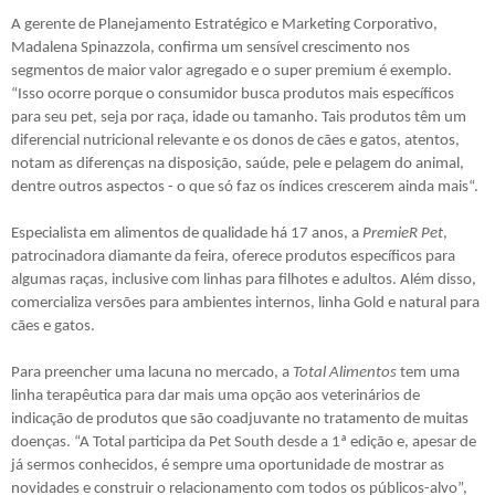
A gerente de Planejamento Estratégico e Marketing Corporativo,
Madalena Spinazzola, confirma um sensível crescimento nos
segmentos de maior valor agregado e o super premium é exemplo.
“Isso ocorre porque o consumidor busca produtos mais específicos
para seu pet, seja por raça, idade ou tamanho. Tais produtos têm um
diferencial nutricional relevante e os donos de cães e gatos, atentos,
notam as diferenças na disposição, saúde, pele e pelagem do animal,
dentre outros aspectos - o que só faz os índices crescerem ainda mais“.
Especialista em alimentos de qualidade há 17 anos, a
PremieR Pet
,
patrocinadora diamante da feira, oferece produtos específicos para
algumas raças, inclusive com linhas para filhotes e adultos. Além disso,
comercializa versões para ambientes internos, linha Gold e natural para
cães e gatos.
Para preencher uma lacuna no mercado, a
Total Alimentos
tem uma
linha terapêutica para dar mais uma opção aos veterinários de
indicação de produtos que são coadjuvante no tratamento de muitas
doenças. “A Total participa da Pet South desde a 1ª edição e, apesar de
já sermos conhecidos, é sempre uma oportunidade de mostrar as
novidades e construir o relacionamento com todos os públicos-alvo”,