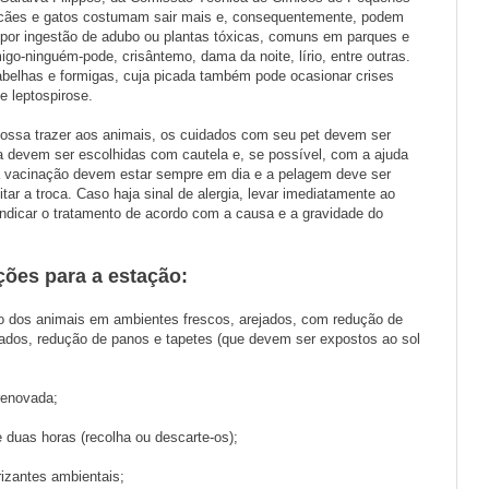
 cães e gatos costumam sair mais e, consequentemente, podem
o por ingestão de adubo ou plantas tóxicas, comuns em parques e
igo-ninguém-pode, crisântemo, dama da noite, lírio, entre outras.
belhas e formigas, cuja picada também pode ocasionar crises
e leptospirose.
ossa trazer aos animais, os cuidados com seu pet devem ser
a devem ser escolhidas com cautela e, se possível, com a ajuda
e a vacinação devem estar sempre em dia e a pelagem deve ser
tar a troca. Caso haja sinal de alergia, levar imediatamente ao
 indicar o tratamento de acordo com a causa e a gravidade do
ções para a estação:
rio dos animais em ambientes frescos, arejados, com redução de
ados, redução de panos e tapetes (que devem ser expostos ao sol
renovada;
 duas horas (recolha ou descarte-os);
izantes ambientais;