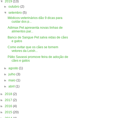
▼
2019
(13)
►
outubro
(2)
▼
setembro
(5)
Médicos-veterinários dão 9 dicas para
cuidar dos p...
Adimax Pet apresenta novas linhas de
alimentos par...
Banco de Sangue Pet salva vidas de cães
e gatos
Como evitar que os cães se tornem
vetores da Leish...
Pátio Savassi promove feira de adoção de
cães e gatos
►
agosto
(1)
►
julho
(3)
►
maio
(1)
►
abril
(1)
►
2018
(2)
►
2017
(2)
►
2016
(4)
►
2015
(20)