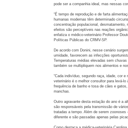
pode ser a companhia ideal, mas nessas con
“É tempo de reprodução e de farta alimentaç
humanas modernas têm determinado circunstân
concentração populacional, desmatamento, r
efeitos são perceptíveis nas reações orgân
enfatiza o médico-veterinário Professor Dou
Políticas Públicas do CRMV-SP.
De acordo com Donini, nesse cenário surgem 
umidade, favorecem as infecções oportunist
Temperaturas médias elevadas sem chuvas 
também se multipliquem nos alimentos e nos
“Cada indivíduo, segundo raça, idade, cor e
veterinário é o melhor consultor para levá-lo
frequência de banho e tosa de cães e gatos,
manchas.
Outro agravante desta estação do ano é a alt
são responsáveis pela transmissão de vários
tratadas a tempo. Além de serem zoonoses 
diferente e são passadas apenas pelas picad
Como destaca a médica-veterinária Carolina