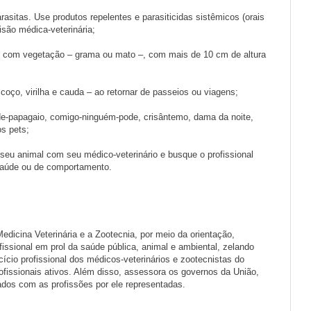
rasitas. Use produtos repelentes e parasiticidas sistêmicos (orais
isão médica-veterinária;
s com vegetação – grama ou mato –, com mais de 10 cm de altura
coço, virilha e cauda – ao retornar de passeios ou viagens;
o-de-papagaio, comigo-ninguém-pode, crisântemo, dama da noite,
os pets;
seu animal com seu médico-veterinário e busque o profissional
saúde ou de comportamento.
cina Veterinária e a Zootecnia, por meio da orientação,
fissional em prol da saúde pública, animal e ambiental, zelando
cício profissional dos médicos-veterinários e zootecnistas do
fissionais ativos. Além disso, assessora os governos da União,
dos com as profissões por ele representadas.