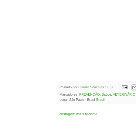
Postado por
Claudia Souza
às
17:57
Marcadores:
PREVENÇÃO
,
Saúde
,
VETERINÁRIO
Local: São Paulo - Brasil
Brasil
Postagem mais recente