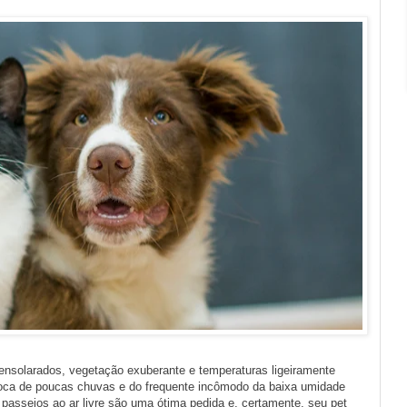
ensolarados, vegetação exuberante e temperaturas ligeiramente
poca de poucas chuvas e do frequente incômodo da baixa umidade
 passeios ao ar livre são uma ótima pedida e, certamente, seu pet