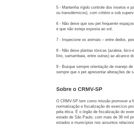
5 - Mantenha rígido controle dos insetos e pa
ou transdérmicos), com critério e sob superv
6 - Não deixe que seu pet frequente espaço
e que não esteja exposta ao sol;
7 - Inspecione os animais – entre dedos, pes
8 - Não deixe plantas tóxicas (azaleia, bic
lírio, samambaia, entre outras) ao alcance d
9 - Busque sempre orientação de manejo de 
sempre que o pet apresentar alterações de 
Sobre o CRMV-SP
O CRMV-SP tem como missão promover a Medi
normatização e fiscalização do exercício pro
pela ética. É o órgão de fiscalização do exer
estado de São Paulo, com mais de 38 mil pro
estados e municípios nos assuntos relaciona