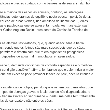
dições é preciso cuidado com o bem-estar de seu animalzinho.
ão à maioria das espécies animais, contudo, as interações
cias deteriorantes do equilíbrio nesta época – poluição do ar,
edução de áreas verdes, uso ampliado de inseticidas –, cujos
icas e patológicas que se apresentam cada vez mais extensas”,
tor Carlos Augusto Donini, presidente da Comissão Técnica de
as alergias respiratórias, que, quando associadas à baixa
as, sendo que os felinos são mais suscetíveis que os cães.
permitem e determinam que micro-organismos patogênicos
 depósitos de água mal manipulados e higienizados.
 manejo, demanda condições de conforto específicas e o médico-
 à condição saudável”, afirma, lembrando que o calor induz à maior
 que em excesso pode provocar lesões de pele, coceira intensa e
a incidência de pulgas, pernilongos e os temidos carrapatos, que
 tipos de doenças graves e letais quando não diagnosticadas e
– transmissíveis ao ser humano –, cada uma delas tem tratamento
as do carrapato e não entre os cães.
 Saraiva Filippos, da Comissão Técnica de Clínicos de Pequenos