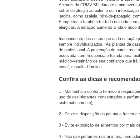
Animais do CRMV-SP, durante a primavera,
sofrer de alergia ao pólen e com intoxicaçã
jardins, como azaleia, bico-de-papagaio, com
É importante também ter todo cuidado com a
alérgicas. A estação aumenta ainda o risco d
Independente dos riscos que cada estação p
sempre individualizados. “As plantas da cas
de profissional. A prevenção de parasitas 
escovada com frequência e tosada para facili
médico-veterinário de sua confiança que irá
caso”, ressalta Carolina.
Confira as dicas e recomenda
1 - Mantenha o conforto térmico e respirató
uso de desinfetantes concentrados e perfum
sistematicamente);
2 - Deixe a disposição do pet água fresca e 
3 - Evite exposição de alimentos por mais de
4 - Não use perfumes nos animais, nem odor