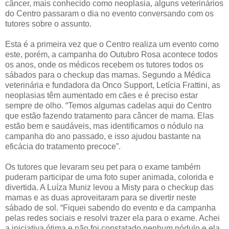
câncer, mais conhecido como neoplasia, alguns veterinários
do Centro passaram o dia no evento conversando com os
tutores sobre o assunto.
Esta é a primeira vez que o Centro realiza um evento como
este, porém, a campanha do Outubro Rosa acontece todos
os anos, onde os médicos recebem os tutores todos os
sábados para o checkup das mamas. Segundo a Médica
veterinária e fundadora da Onco Support, Letícia Frattini, as
neoplasias têm aumentado em cães e é preciso estar
sempre de olho. “Temos algumas cadelas aqui do Centro
que estão fazendo tratamento para câncer de mama. Elas
estão bem e saudáveis, mas identificamos o nódulo na
campanha do ano passado, e isso ajudou bastante na
eficácia do tratamento precoce”.
Os tutores que levaram seu pet para o exame também
puderam participar de uma foto super animada, colorida e
divertida. A Luíza Muniz levou a Misty para o checkup das
mamas e as duas aproveitaram para se divertir neste
sábado de sol. “Fiquei sabendo do evento e da campanha
pelas redes sociais e resolvi trazer ela para o exame. Achei
a iniciativa ótima e não foi constatado nenhum nódulo e ela