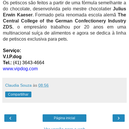
Os petiscos são feitos a partir de uma fórmula semelhante a
do chocolate, desenvolvida pelo mestre chocolatier
Julius
Erwin Kaeser
. Formado pela renomada escola alemã
The
Central College of the German Confectionery Industry
ZDS
, o empresário trabalhou por 20 anos em uma
multinacional suíça de alimentos e agora se dedica à linha
de petiscos exclusiva para pets.
Serviço:
V.I.P.dog
Tel.:
(41)
3643-4664
www.vipdog.com
Claudia Souza
às
08:56
Compartilhar
‹
›
Página inicial