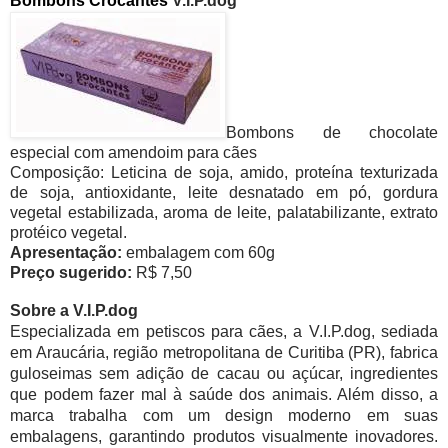
Bombons Crocantes
V.I.P.dog
Bombons de chocolate
especial com amendoim para cães
Composição: Leticina de soja, amido, proteína texturizada
de soja, antioxidante, leite desnatado em pó, gordura
vegetal estabilizada, aroma de leite, palatabilizante, extrato
protéico vegetal.
Apresentação:
embalagem com 60g
Preço sugerido:
R$ 7,50
Sobre a V.I.P.dog
Especializada em petiscos para cães, a V.I.P.dog, sediada
em Araucária, região metropolitana de Curitiba (PR), fabrica
guloseimas sem adição de cacau ou açúcar, ingredientes
que podem fazer mal à saúde dos animais. Além disso, a
marca trabalha com um design moderno em suas
embalagens, garantindo produtos visualmente inovadores.