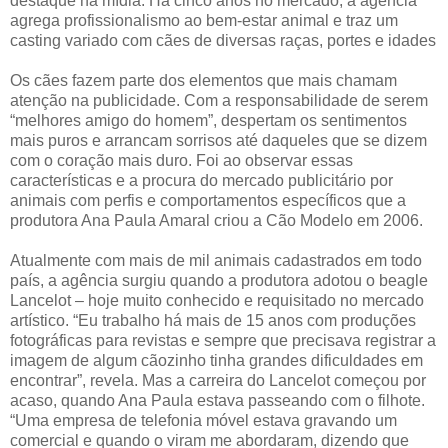
destaque na mídia. Há cinco anos no mercado, a agência
agrega profissionalismo ao bem-estar animal e traz um
casting variado com cães de diversas raças, portes e idades
Os cães fazem parte dos elementos que mais chamam
atenção na publicidade. Com a responsabilidade de serem
“melhores amigo do homem”, despertam os sentimentos
mais puros e arrancam sorrisos até daqueles que se dizem
com o coração mais duro. Foi ao observar essas
características e a procura do mercado publicitário por
animais com perfis e comportamentos específicos que a
produtora Ana Paula Amaral criou a Cão Modelo em 2006.
Atualmente com mais de mil animais cadastrados em todo
país, a agência surgiu quando a produtora adotou o beagle
Lancelot – hoje muito conhecido e requisitado no mercado
artístico. “Eu trabalho há mais de 15 anos com produções
fotográficas para revistas e sempre que precisava registrar a
imagem de algum cãozinho tinha grandes dificuldades em
encontrar”, revela. Mas a carreira do Lancelot começou por
acaso, quando Ana Paula estava passeando com o filhote.
“Uma empresa de telefonia móvel estava gravando um
comercial e quando o viram me abordaram, dizendo que