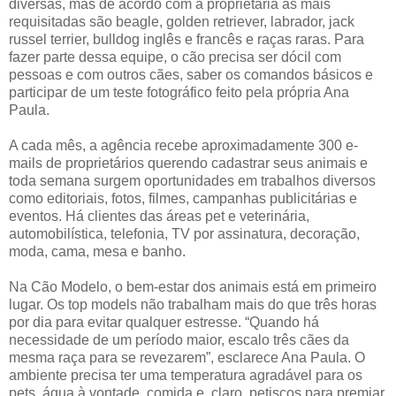
diversas, mas de acordo com a proprietária as mais
requisitadas são beagle, golden retriever, labrador, jack
russel terrier, bulldog inglês e francês e raças raras. Para
fazer parte dessa equipe, o cão precisa ser dócil com
pessoas e com outros cães, saber os comandos básicos e
participar de um teste fotográfico feito pela própria Ana
Paula.
A cada mês, a agência recebe aproximadamente 300 e-
mails de proprietários querendo cadastrar seus animais e
toda semana surgem oportunidades em trabalhos diversos
como editoriais, fotos, filmes, campanhas publicitárias e
eventos. Há clientes das áreas pet e veterinária,
automobilística, telefonia, TV por assinatura, decoração,
moda, cama, mesa e banho.
Na Cão Modelo, o bem-estar dos animais está em primeiro
lugar. Os top models não trabalham mais do que três horas
por dia para evitar qualquer estresse. “Quando há
necessidade de um período maior, escalo três cães da
mesma raça para se revezarem”, esclarece Ana Paula. O
ambiente precisa ter uma temperatura agradável para os
pets, água à vontade, comida e, claro, petiscos para premiar