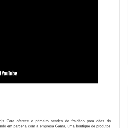
g’s Care oferece o primeiro serviço de fraldário para cães do
ndo em parceria com a empresa Gama, uma boutique de produtos