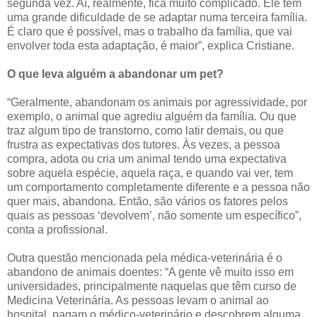
segunda vez. Aí, realmente, fica muito complicado. Ele tem
uma grande dificuldade de se adaptar numa terceira família.
É claro que é possível, mas o trabalho da família, que vai
envolver toda esta adaptação, é maior”, explica Cristiane.
O que leva alguém a abandonar um pet?
“Geralmente, abandonam os animais por agressividade, por
exemplo, o animal que agrediu alguém da família. Ou que
traz algum tipo de transtorno, como latir demais, ou que
frustra as expectativas dos tutores. Às vezes, a pessoa
compra, adota ou cria um animal tendo uma expectativa
sobre aquela espécie, aquela raça, e quando vai ver, tem
um comportamento completamente diferente e a pessoa não
quer mais, abandona. Então, são vários os fatores pelos
quais as pessoas ‘devolvem’, não somente um específico”,
conta a profissional.
Outra questão mencionada pela médica-veterinária é o
abandono de animais doentes: “A gente vê muito isso em
universidades, principalmente naquelas que têm curso de
Medicina Veterinária. As pessoas levam o animal ao
hospital, pagam o médico-veterinário e descobrem alguma