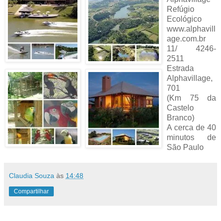
Refúgio
Ecológico
www.alphavill
age.com.br
11/ 4246-
2511
Estrada
Alphavillage,
701
(Km 75 da
Castelo
Branco)
A cerca de 40
minutos de
São Paulo
Claudia Souza
às
14:48
Compartilhar